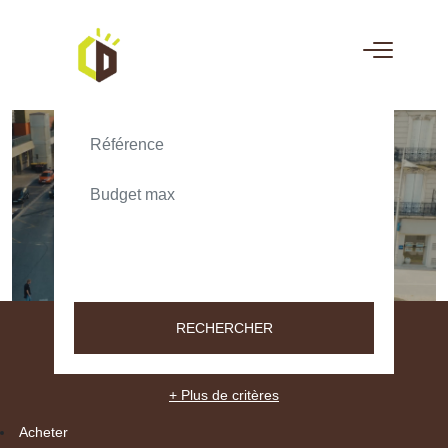
ACHETER
LOUER
TEXT_SEARCH_SELECTIONNEZ
VILLE/CODE POSTAL
RECHERCHER
+ Plus de critères
Acheter