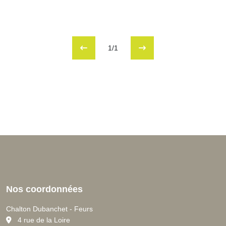
1/1
Nos coordonnées
Chalton Dubanchet - Feurs
C
4 rue de la Loire