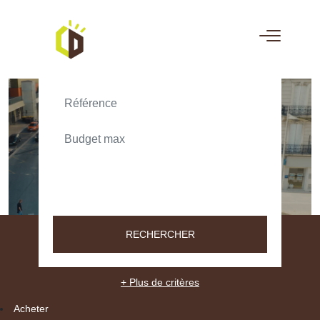
ACHETER
LOUER
TEXT_SEARCH_SELECTIONNEZ
VILLE/CODE POSTAL
RECHERCHER
+ Plus de critères
Acheter