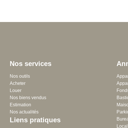
Nos services
Ann
Chalton Dubanchet - Roanne
Nos outils
Régie
Appar
Acheter
38 rue Emile Noirot
Appar
38 
Louer
42300 Roanne
Fonds
42
Nos biens vendus
04.77.60.44.16
Basti
04
Estimation
Maiso
Nos actualités
Parki
Liens pratiques
Burea
Local 