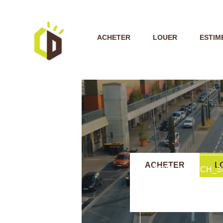
ACHETER
LOUER
ESTIM
ACHETER
L
TEXT_SEARCH_S
VILLE/