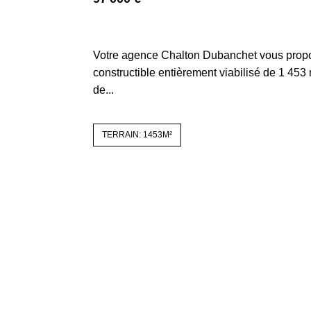
42370 SAINT HAON LE CHATEL
Votre agence Chalton Dubanchet vous propos
constructible entièrement viabilisé de 1 453
de...
TERRAIN: 1453M²