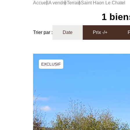
Accueil
A vendre
Terrain
Saint Haon Le Chatel
1 bien
Trier par :
Date
Prix -/+
P
EXCLUSIF