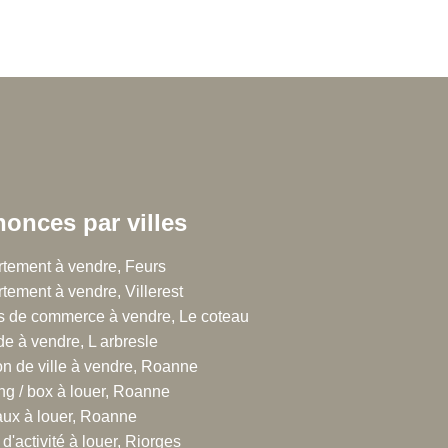
onces par villes
 Chalton Dubanchet Grandeau
tement à vendre, Feurs
tement à vendre, Villerest
rue Emile Noirot
 de commerce à vendre, Le coteau
300 Roanne
de à vendre, L arbresle
.77.60.44.16
n de ville à vendre, Roanne
ng / box à louer, Roanne
ux à louer, Roanne
d'activité à louer, Riorges