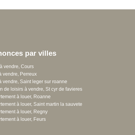
onces par villes
 Chalton Dubanchet Grandeau
à vendre, Cours
 à vendre, Perreux
rue Emile Noirot
 à vendre, Saint leger sur roanne
300 Roanne
n de loisirs à vendre, St cyr de favieres
.77.60.44.16
tement à louer, Roanne
tement à louer, Saint martin la sauvete
tement à louer, Regny
tement à louer, Feurs