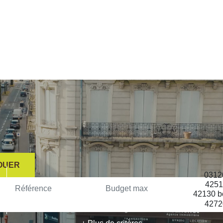
OUER
ESTIMER
IMMOBILIER D'ENTREPRISE
QUI SOMMES-NOUS ?
C
OUER