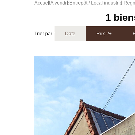
Accueil
A vendre
Entrepôt / Local industriel
Regn
1 bien
Trier par :
Date
Prix -/+
P