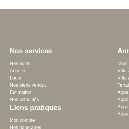
Nos services
Ann
Chalton Dubanchet - Roanne
Nos outils
Régie
Murs 
Acheter
38 rue Emile Noirot
Villa
38 
Louer
42300 Roanne
Villa
42
Nos biens vendus
04.77.60.44.16
Terrai
04
Estimation
Appar
Nos actualités
Appar
Liens pratiques
Appar
Appar
Mon compte
Nos honoraires