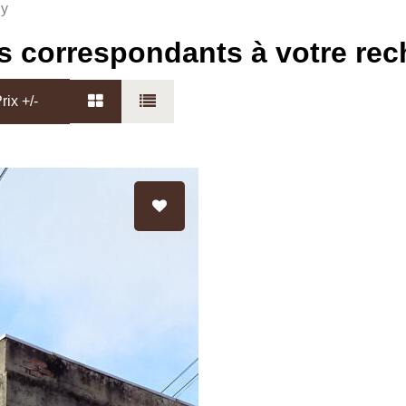
y
s correspondants à votre re
rix +/-