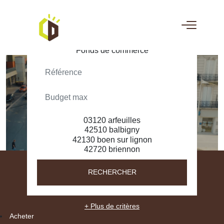
ACHETER
LOUER
RECHERCHER
+ Plus de critères
Acheter