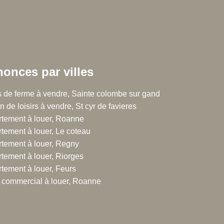
onces par villes
 Chalton Dubanchet Grandeau
 de ferme à vendre, Sainte colombe sur gand
n de loisirs à vendre, St cyr de favieres
rue Emile Noirot
tement à louer, Roanne
300 Roanne
tement à louer, Le coteau
.77.60.44.16
tement à louer, Regny
tement à louer, Riorges
tement à louer, Feurs
 commercial à louer, Roanne