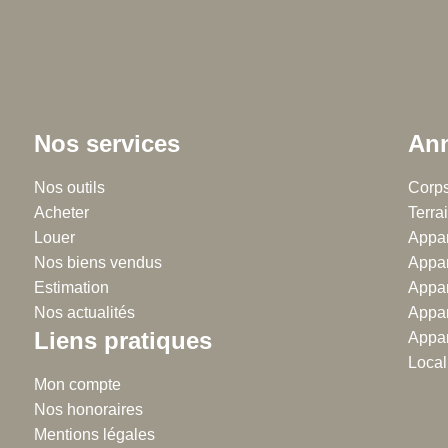
Nos services
Ann
Chalton Dubanchet - Roanne
Nos outils
Régie
Corps
Acheter
38 rue Emile Noirot
Terrai
38 
Louer
42300 Roanne
Appar
42
Nos biens vendus
04.77.60.44.16
Appar
04
Estimation
Appar
Nos actualités
Appar
Liens pratiques
Appar
Local
Mon compte
Nos honoraires
Mentions légales