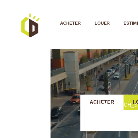
ACHETER
LOUER
ESTIM
ACHETER
L
TEXT_SEARCH_S
VILLE/