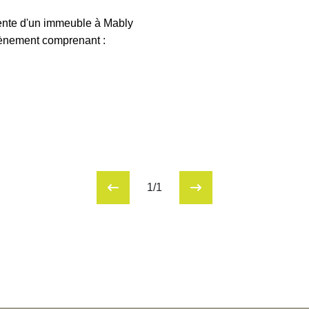
ente d'un immeuble à Mably
tènement comprenant :
1/1