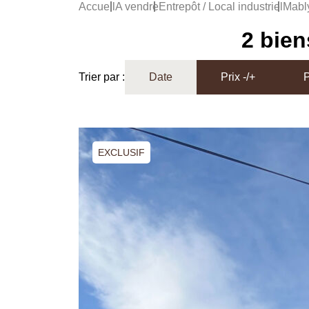
Accueil
A vendre
Entrepôt / Local industriel
Mabl
2 bien
Trier par :
Date
Prix -/+
P
EXCLUSIF