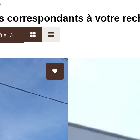
y
s correspondants à votre re
rix +/-