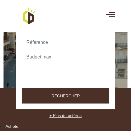
ACHETER
LOUER
TEXT_SEARCH_SELECTIONNEZ
VILLE/CODE POSTAL
RECHERCHER
+ Plus de critères
Acheter