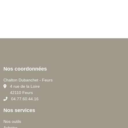
Nos coordonnées
Chalton Dubanchet - Feurs
C
4 rue de la Loire
42110 Feurs
04.77.60.44.16
Nos services
Nos outils
Acheter