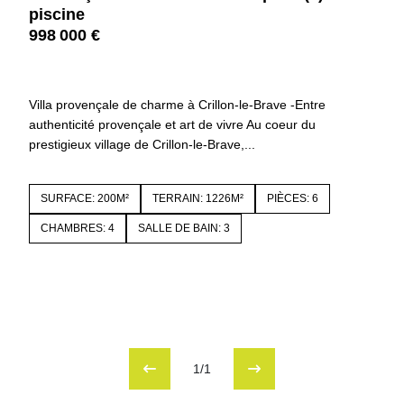
piscine
998 000 €
84410 CRILLON LE BRAVE
4188
Villa provençale de charme à Crillon-le-Brave -Entre
authenticité provençale et art de vivre Au coeur du
prestigieux village de Crillon-le-Brave,...
SURFACE: 200M²
TERRAIN: 1226M²
PIÈCES: 6
CHAMBRES: 4
SALLE DE BAIN: 3
1/1