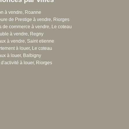
 Chalton Dubanchet Grandeau
n à vendre, Roanne
re de Prestige à vendre, Riorges
rue Emile Noirot
 de commerce à vendre, Le coteau
300 Roanne
ble à vendre, Regny
.77.60.44.16
ux à vendre, Saint etienne
tement à louer, Le coteau
ux à louer, Balbigny
d'activité à louer, Riorges