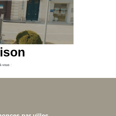
ison
à vous :
onces par villes