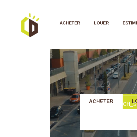
ACHETER
LOUER
ESTIM
ACHETER
L
TEXT_SEARCH_S
VILLE/