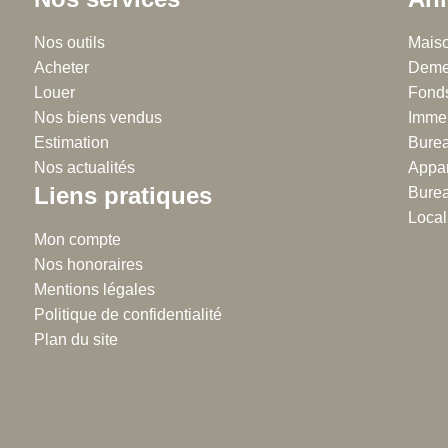
Chalton Dubanchet - Roanne
Nos outils
Régie
Maiso
Acheter
38 rue Emile Noirot
Demeu
38 
Louer
42300 Roanne
Fonds
42
Nos biens vendus
04.77.60.44.16
Immeu
04
Estimation
Burea
Nos actualités
Appar
Liens pratiques
Burea
Local 
Mon compte
Nos honoraires
Mentions légales
Politique de confidentialité
Plan du site