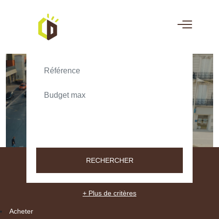
ACHETER
LOUER
TEXT_SEARCH_SELECTIONNEZ
VILLE/CODE POSTAL
RECHERCHER
+ Plus de critères
Acheter