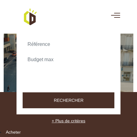
ACHETER
LOUER
TEXT_SEARCH_SELECTIONNEZ
VILLE/CODE POSTAL
RECHERCHER
+ Plus de critères
Acheter