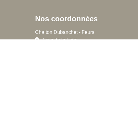
Nos coordonnées
Chalton Dubanchet - Feurs
4 rue de la Loire
42110 Feurs
04.77.60.44.16