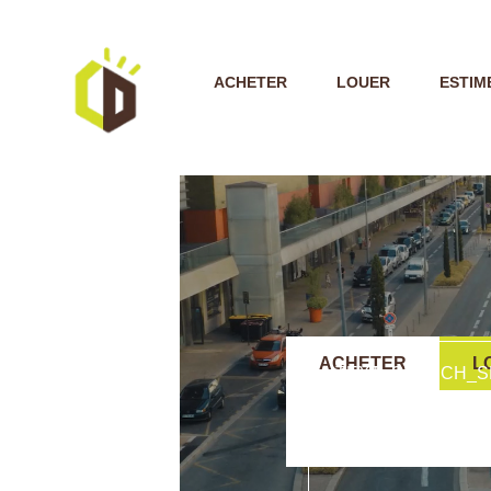
ACHETER
LOUER
ESTIM
ACHETER
L
TEXT_SEARCH_S
VILLE/