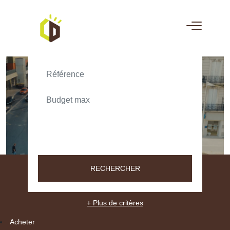
ACHETER
LOUER
TEXT_SEARCH_SELECTIONNEZ
VILLE/CODE POSTAL
RECHERCHER
+ Plus de critères
Acheter