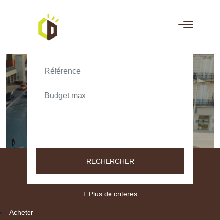
ACHETER
LOUER
TEXT_SEARCH_SELECTIONNEZ
VILLE/CODE POSTAL
RECHERCHER
+ Plus de critères
Acheter