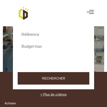
ACHETER
LOUER
TEXT_SEARCH_SELECTIONNEZ
VILLE/CODE POSTAL
RECHERCHER
+ Plus de critères
Acheter