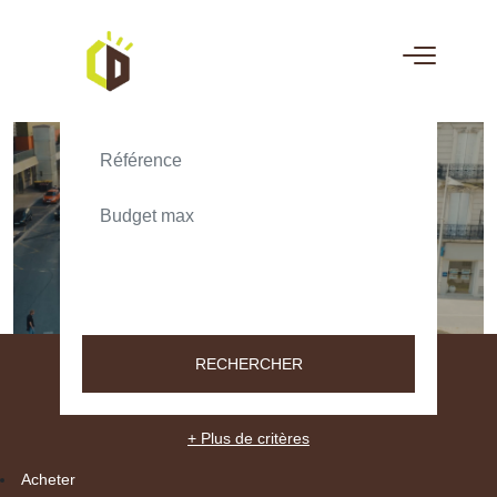
ACHETER
LOUER
TEXT_SEARCH_SELECTIONNEZ
VILLE/CODE POSTAL
RECHERCHER
+ Plus de critères
Acheter