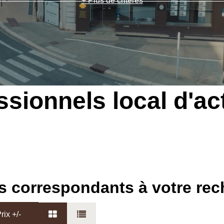
+ Plus de critères
ssionnels local d'act
s correspondants à votre re
rix +/-