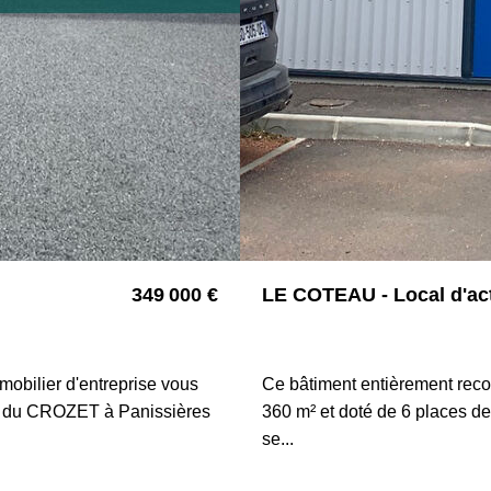
349 000 €
LE COTEAU - Local d'act
4230
42120 LE COTEAU
mobilier d'entreprise vous
Ce bâtiment entièrement reco
té du CROZET à Panissières
360 m² et doté de 6 places de
se...