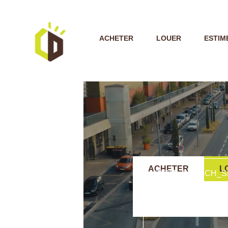
ACHETER
LOUER
ESTIM
ACHETER
L
TEXT_SEARCH_S
VILLE/