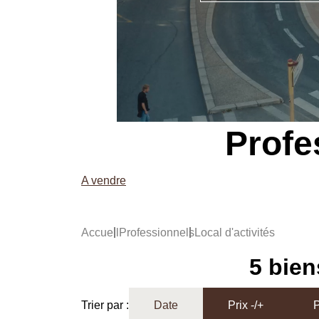
Profe
A vendre
Accueil
Professionnels
Local d'activités
5 bien
Trier par :
Date
Prix -/+
P