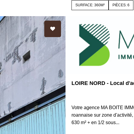
SURFACE: 360M²
PIÈCES: 6
LOIRE NORD - Local d'ac
42120 LE COTEAU
Votre agence MA BOITE IMMO
roannaise sur zone d'activit
630 m² + en 1/2 sous...