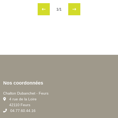
1/1
Nos coordonnées
Chalton Dubanchet - Feurs
C
4 rue de la Loire
42110 Feurs
04.77.60.44.16