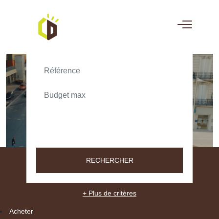
ACHETER
LOUER
TEXT_SEARCH_SELECTIONNEZ
VILLE/CODE POSTAL
RECHERCHER
+ Plus de critères
Acheter