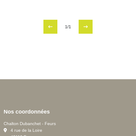
1/1
Nos coordonnées
Chalton Dubanchet - Feurs
C
4 rue de la Loire