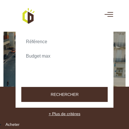
ACHETER
LOUER
TEXT_SEARCH_SELECTIONNEZ
VILLE/CODE POSTAL
RECHERCHER
+ Plus de critères
Acheter