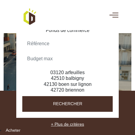
ACHETER
LOUER
RECHERCHER
+ Plus de critères
Acheter