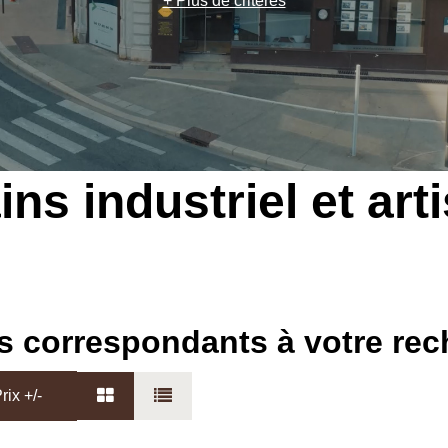
+ Plus de critères
ins industriel et art
s correspondants à votre re
rix +/-