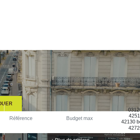
OUER
ESTIMER
IMMOBILIER D'ENTREPRISE
QUI SOMMES-NOUS ?
C
OUER