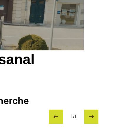
isanal
cherche
1/1