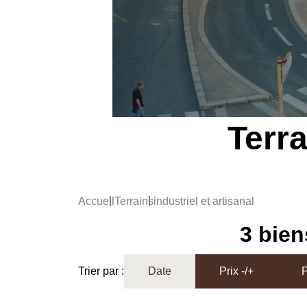
Terra
Accueil
Terrains
industriel et artisanal
3 bien
Trier par :
Date
Prix -/+
P