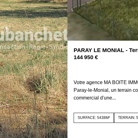
PARAY LE MONIAL - Terr
144 950 €
71600 PARAY LE MONIAL
Votre agence MA BOITE IMM
Paray-le-Monial, un terrain co
commercial d'une...
SURFACE: 5438M²
TERRAIN: 