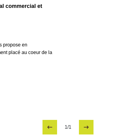
l commercial et
3948
 propose en
nt placé au coeur de la
1/1