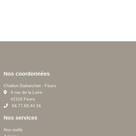
Nos coordonnées
Chalton Dubanchet - Feurs
C
4 rue de la Loire
42110 Feurs
04.77.60.44.16
Nos services
Nos outils