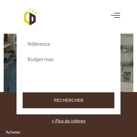
ACHETER
LOUER
TEXT_SEARCH_SELECTIONNEZ
VILLE/CODE POSTAL
RECHERCHER
+ Plus de critères
Acheter