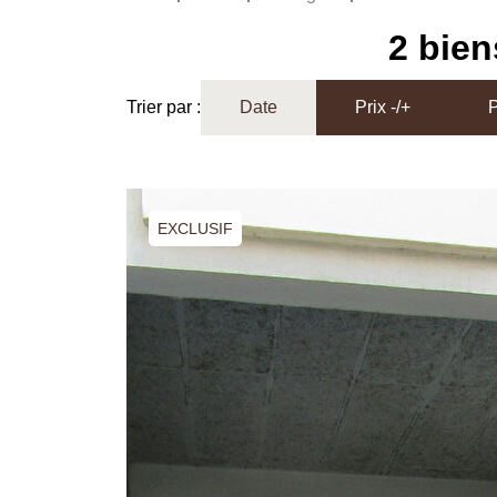
2 bien
Trier par :
Date
Prix -/+
P
EXCLUSIF