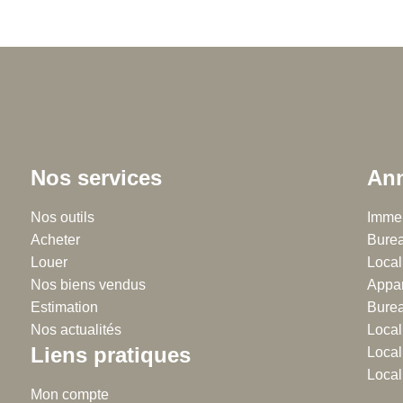
Nos services
Ann
Chalton Dubanchet - Roanne
Nos outils
Régie
Immeu
Acheter
38 rue Emile Noirot
Burea
38 
Louer
42300 Roanne
Local
42
Nos biens vendus
04.77.60.44.16
Appar
04
Estimation
Burea
Nos actualités
Local
Liens pratiques
Local
Local 
Mon compte