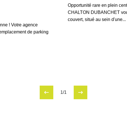
Opportunité rare en plein cen
CHALTON DUBANCHET vous p
4465
couvert, situé au sein d'une...
anne ! Votre agence
placement de parking
1/1