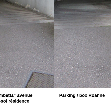
betta" avenue
Parking / box Roanne
-sol résidence
42300 ROANNE