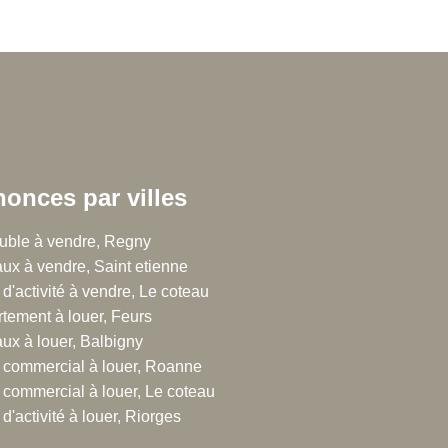
onces par villes
 Chalton Dubanchet Grandeau
ble à vendre, Regny
ux à vendre, Saint etienne
rue Emile Noirot
 d'activité à vendre, Le coteau
300 Roanne
tement à louer, Feurs
.77.60.44.16
ux à louer, Balbigny
 commercial à louer, Roanne
 commercial à louer, Le coteau
d'activité à louer, Riorges