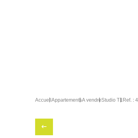
Accueil
Appartements
A vendre
Studio T1
Ref. : 