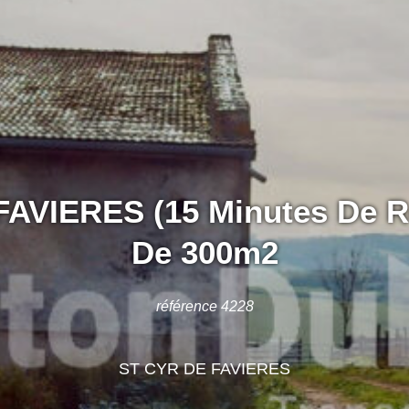
AVIERES (15 Minutes De R
De 300m2
référence 4228
ST CYR DE FAVIERES