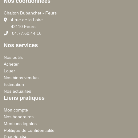
Nos coordonnées
Chalton Dubanchet - Feurs
C
4 rue de la Loire
42110 Feurs
04.77.60.44.16
Nos services
Nos outils
Acheter
Louer
Nos biens vendus
Estimation
Nos actualités
Liens pratiques
Mon compte
Nos honoraires
Mentions légales
Politique de confidentialité
Plan du site