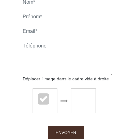
DUBANCHET Jérôme
APPELER
CONTACT.MAIL
Déplacer l'image dans le cadre vide à droite
Chalton Dubanchet - Roanne
38 rue Emile Noirot
ENVOYER
42300 Roanne