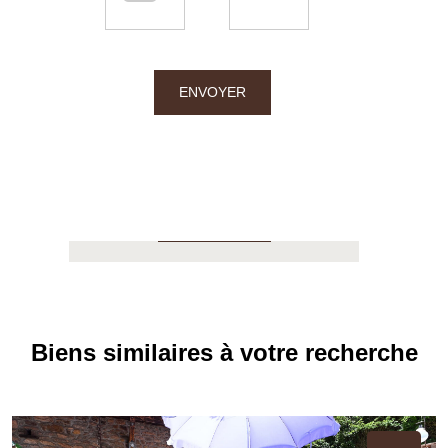
Chalton Dubanchet - Roanne
38 rue Emile Noirot
ENVOYER
42300 Roanne
04.77.60.44.16
APPELER
Biens similaires à votre recherche