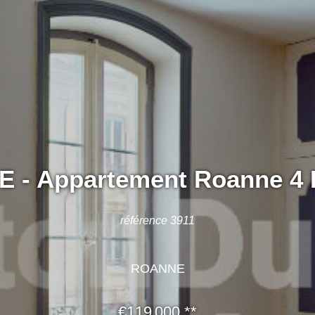
 - Appartement Roanne 4 P
référence 3911
ROANNE
€119 000
**