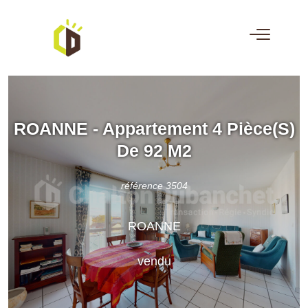
ROANNE - Appartement 4 Pièce(s)
De 92 M2
référence 3504
ROANNE
vendu