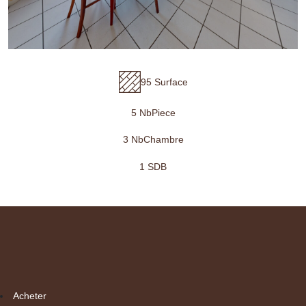
95 Surface
5 NbPiece
3 NbChambre
1 SDB
Acheter