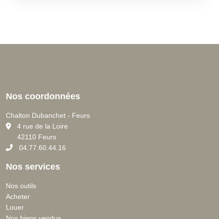
Nos coordonnées
Chalton Dubanchet - Feurs
C
4 rue de la Loire
42110 Feurs
04.77.60.44.16
Nos services
Nos outils
Acheter
Louer
Nos biens vendus