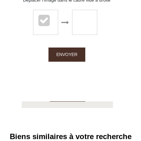
Déplacer l'image dans le cadre vide à droite
Chalton Dubanchet - Roanne
38 rue Emile Noirot
ENVOYER
42300 Roanne
04.77.60.44.16
APPELER
Biens similaires à votre recherche