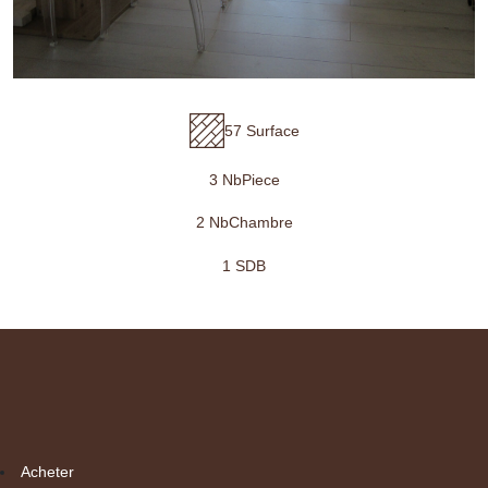
57 Surface
3 NbPiece
2 NbChambre
1 SDB
Acheter