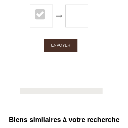
Chalton Dubanchet - Roanne
38 rue Emile Noirot
ENVOYER
42300 Roanne
04.77.60.44.16
APPELER
Biens similaires à votre recherche