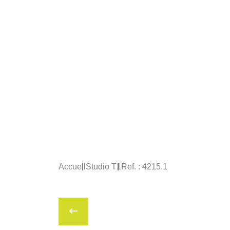
Accueil
Studio T1
Ref. : 4215.1