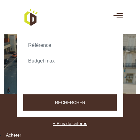
ACHETER
LOUER
TEXT_SEARCH_SELECTIONNEZ
VILLE/CODE POSTAL
RECHERCHER
+ Plus de critères
Acheter