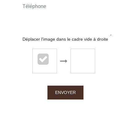
CONTACT.MAIL
Déplacer l'image dans le cadre vide à droite
Chalton Dubanchet - Roanne
38 rue Emile Noirot
ENVOYER
42300 Roanne
04.77.60.44.16
APPELER