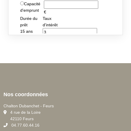
Nos coordonnées
Chalton Dubanchet - Feurs
C
4 rue de la Loire
42110 Feurs
04.77.60.44.16