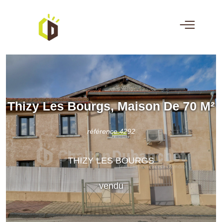
Thizy Les Bourgs, Maison De 70 M²
référence 4292
THIZY LES BOURGS
vendu