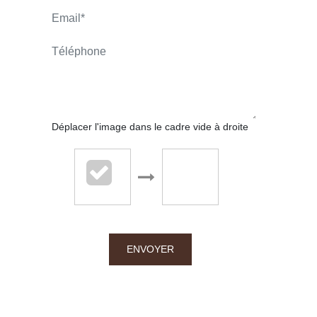
CONTACT.MAIL
Déplacer l'image dans le cadre vide à droite
Chalton Dubanchet - Roanne
38 rue Emile Noirot
ENVOYER
42300 Roanne
04.77.60.44.16