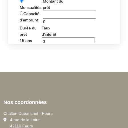
Nos coordonnées
Chalton Dubanchet - Feurs
C
4 rue de la Loire
42110 Feurs