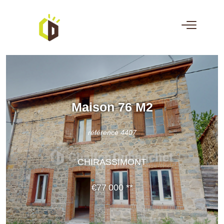
Maison 76 M2
référence 4407
CHIRASSIMONT
€77 000
**