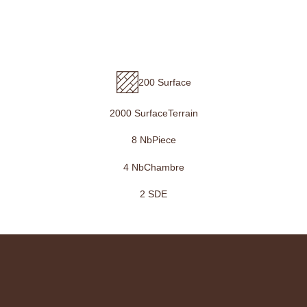
€599 000
**
200 Surface
2000 SurfaceTerrain
8 NbPiece
4 NbChambre
2 SDE