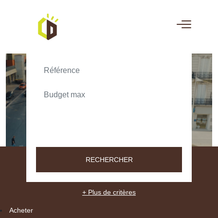
ACHETER
LOUER
TEXT_SEARCH_SELECTIONNEZ
VILLE/CODE POSTAL
RECHERCHER
+ Plus de critères
Acheter