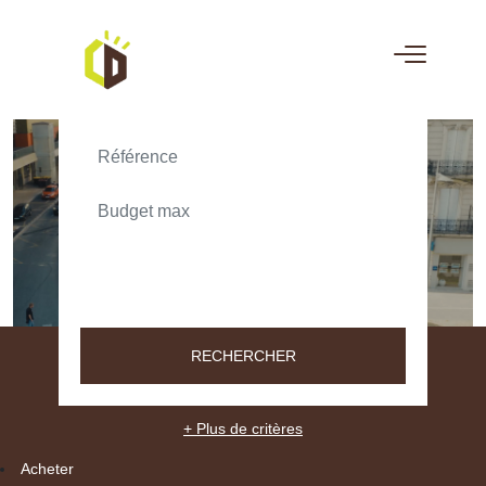
ACHETER
LOUER
TEXT_SEARCH_SELECTIONNEZ
VILLE/CODE POSTAL
RECHERCHER
+ Plus de critères
Acheter