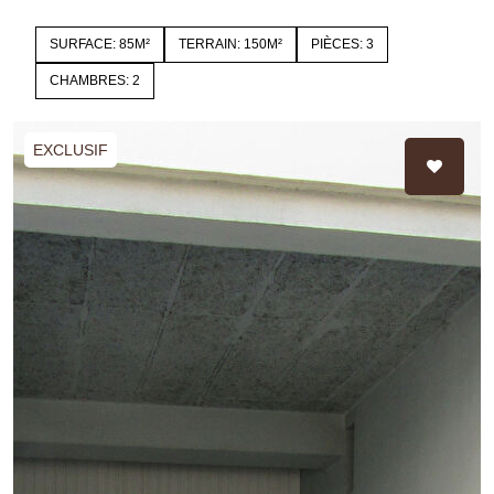
SURFACE: 85M²
TERRAIN: 150M²
PIÈCES: 3
CHAMBRES: 2
EXCLUSIF