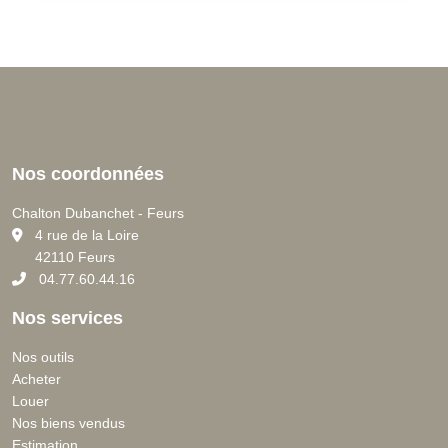
Nos coordonnées
Chalton Dubanchet - Feurs
C
4 rue de la Loire
42110 Feurs
04.77.60.44.16
Nos services
Nos outils
Acheter
Louer
Nos biens vendus
Estimation