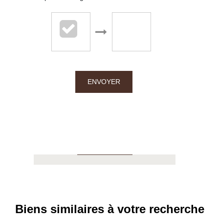
Chalton Dubanchet - Roanne
38 rue Emile Noirot
ENVOYER
42300 Roanne
04.77.60.44.16
APPELER
Biens similaires à votre recherche