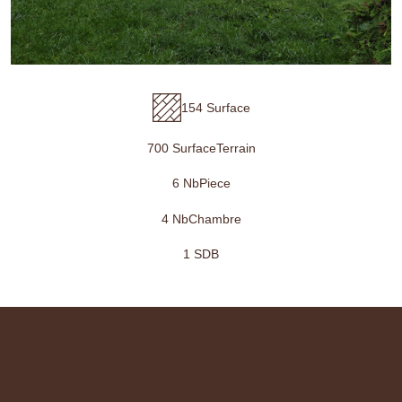
154 Surface
700 SurfaceTerrain
6 NbPiece
4 NbChambre
1 SDB