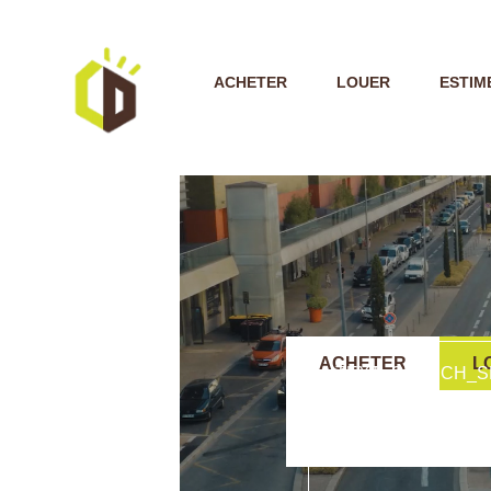
ACHETER
LOUER
ESTIM
ACHETER
L
TEXT_SEARCH_S
VILLE/