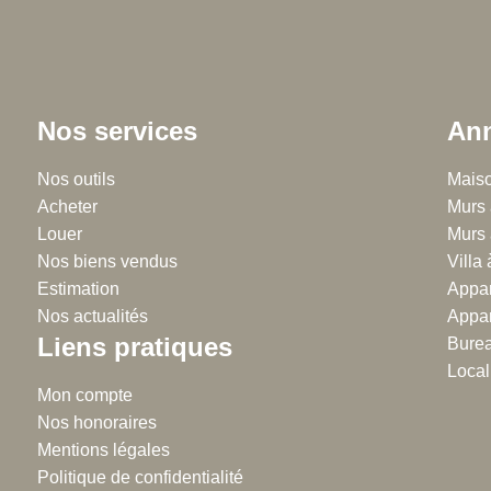
Nos services
Ann
Chalton Dubanchet - Roanne
Nos outils
Régie
Maiso
Acheter
38 rue Emile Noirot
Murs 
38 
Louer
42300 Roanne
Murs 
42
Nos biens vendus
04.77.60.44.16
Villa
04
Estimation
Appar
Nos actualités
Appar
Liens pratiques
Burea
Local
Mon compte
Nos honoraires
Mentions légales
Politique de confidentialité