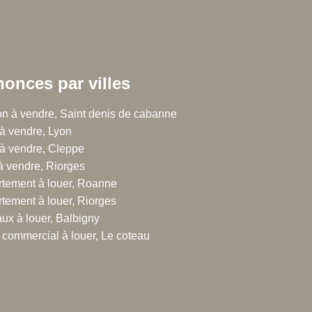
onces par villes
 Chalton Dubanchet Grandeau
n à vendre, Saint denis de cabanne
à vendre, Lyon
rue Emile Noirot
à vendre, Cleppe
300 Roanne
 à vendre, Riorges
.77.60.44.16
tement à louer, Roanne
tement à louer, Riorges
ux à louer, Balbigny
 commercial à louer, Le coteau