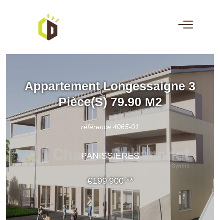
Appartement Longessaigne 3
Pièce(s) 79.90 M2
référence 4065-01
PANISSIERES
€199 900
**