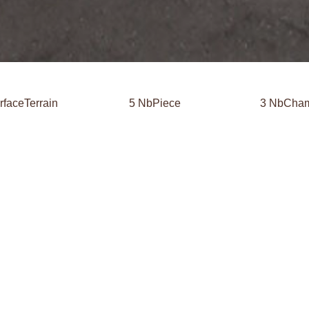
rfaceTerrain
5 NbPiece
3 NbCha