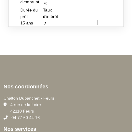
Nos coordonnées
Chalton Dubanchet - Feurs
C
4 rue de la Loire
42110 Feurs
04.77.60.44.16
Nos services