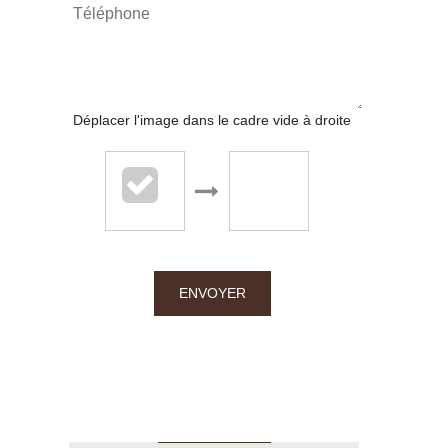
Déplacer l'image dans le cadre vide à droite
Chalton Dubanchet - Roanne
38 rue Emile Noirot
ENVOYER
42300 Roanne
04.77.60.44.16
APPELER