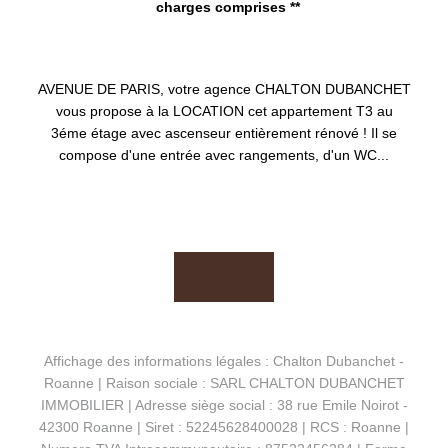
charges comprises **
ROANNE 42300
AVENUE DE PARIS, votre agence CHALTON DUBANCHET
vous propose à la LOCATION cet appartement T3 au
3éme étage avec ascenseur entièrement rénové ! Il se
compose d'une entrée avec rangements, d'un WC...
Affichage des informations légales : Chalton Dubanchet -
Roanne | Raison sociale : SARL CHALTON DUBANCHET
IMMOBILIER | Adresse siège social : 38 rue Emile Noirot -
42300 Roanne | Siret : 52245628400028 | RCS : Roanne |