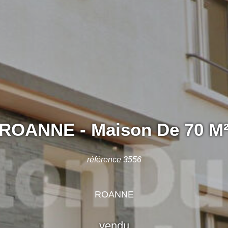
ROANNE - Maison De 70 M
référence 3556
ROANNE
vendu