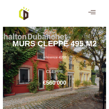
MURS CLEPPE 495 M2
référence 4208
CLEPPE
€560 000