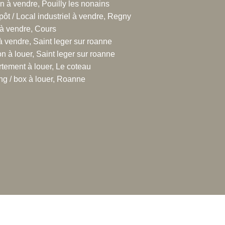
in à vendre, Pouilly les nonains
rue Emile Noirot
pôt / Local industriel à vendre, Regny
300 Roanne
à vendre, Cours
.77.60.44.16
 à vendre, Saint leger sur roanne
n à louer, Saint leger sur roanne
tement à louer, Le coteau
ng / box à louer, Roanne