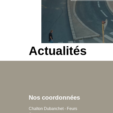
Actualités
Nos coordonnées
Chalton Dubanchet - Feurs