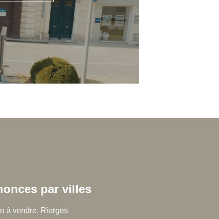
onces par villes
 Chalton Dubanchet Grandeau
in à vendre, Riorges