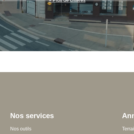
+ Plus de critères
Nos services
Ann
Chalton Dubanchet - Roanne
Nos outils
Régie
Terra