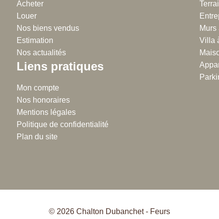
Acheter
38 rue Emile Noirot
Terra
38 
Louer
42300 Roanne
Entre
42
Nos biens vendus
04.77.60.44.16
Murs 
04
Estimation
Villa
Nos actualités
Maiso
Liens pratiques
Appar
Parki
Mon compte
Nos honoraires
Mentions légales
Politique de confidentialité
Plan du site
© 2026 Chalton Dubanchet - Feurs