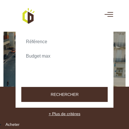
ACHETER
LOUER
TEXT_SEARCH_SELECTIONNEZ
VILLE/CODE POSTAL
RECHERCHER
+ Plus de critères
Acheter